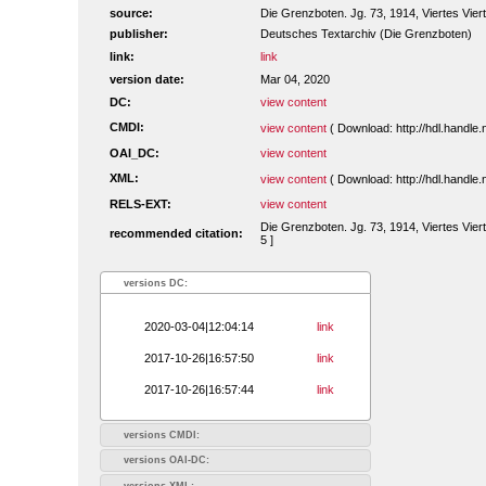
source:
Die Grenzboten. Jg. 73, 1914, Viertes Vierte
publisher:
Deutsches Textarchiv (Die Grenzboten)
link:
link
version date:
Mar 04, 2020
DC:
view content
CMDI:
view content
( Download: http://hdl.handl
OAI_DC:
view content
XML:
view content
( Download: http://hdl.handl
RELS-EXT:
view content
Die Grenzboten. Jg. 73, 1914, Viertes Viert
recommended citation:
5 ]
versions DC:
2020-03-04|12:04:14
link
2017-10-26|16:57:50
link
2017-10-26|16:57:44
link
versions CMDI:
versions OAI-DC:
versions XML: