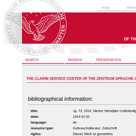
HOME
IMPRI
OF T
SEARCH
MISSION
PRESERVATION
THE CLARIN SERVICE CENTER OF THE ZENTRUM SPRACHE 
bibliographical information:
title:
Jg. 73, 1914, Viertes Vierteljahr (vollständi
date:
1914-01-01
language:
de
resource type:
Gebrauchsliteratur: Zeitschrift
rights:
Dieses Werk ist gemeinfrei.