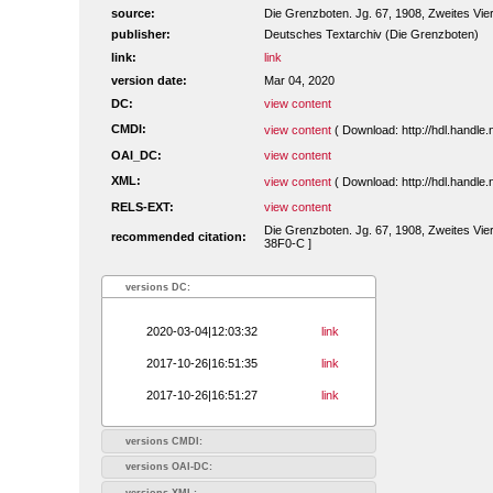
source:
Die Grenzboten. Jg. 67, 1908, Zweites Viert
publisher:
Deutsches Textarchiv (Die Grenzboten)
link:
link
version date:
Mar 04, 2020
DC:
view content
CMDI:
view content
( Download: http://hdl.handl
OAI_DC:
view content
XML:
view content
( Download: http://hdl.handl
RELS-EXT:
view content
Die Grenzboten. Jg. 67, 1908, Zweites Viert
recommended citation:
38F0-C ]
versions DC:
2020-03-04|12:03:32
link
2017-10-26|16:51:35
link
2017-10-26|16:51:27
link
versions CMDI:
versions OAI-DC:
versions XML: