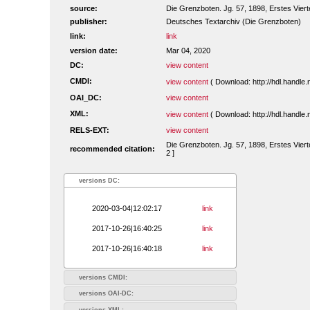
source:
Die Grenzboten. Jg. 57, 1898, Erstes Vierte
publisher:
Deutsches Textarchiv (Die Grenzboten)
link:
link
version date:
Mar 04, 2020
DC:
view content
CMDI:
view content
( Download: http://hdl.handl
OAI_DC:
view content
XML:
view content
( Download: http://hdl.handl
RELS-EXT:
view content
Die Grenzboten. Jg. 57, 1898, Erstes Viert
recommended citation:
2 ]
versions DC:
2020-03-04|12:02:17
link
2017-10-26|16:40:25
link
2017-10-26|16:40:18
link
versions CMDI:
versions OAI-DC:
versions XML: