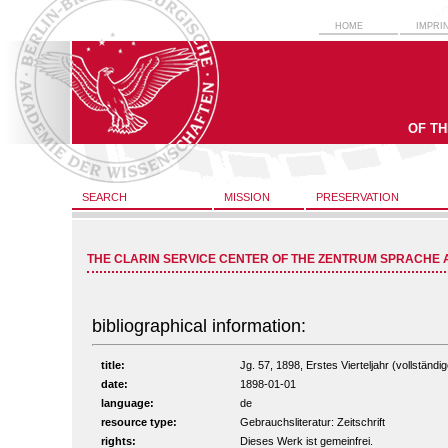
HOME
IMPRI
OF T
SEARCH
MISSION
PRESERVATION
THE CLARIN SERVICE CENTER OF THE ZENTRUM SPRACHE 
bibliographical information:
title:
Jg. 57, 1898, Erstes Vierteljahr (vollständig
date:
1898-01-01
language:
de
resource type:
Gebrauchsliteratur: Zeitschrift
rights:
Dieses Werk ist gemeinfrei.