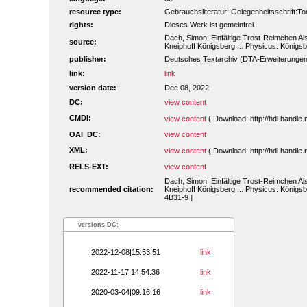
resource type:
Gebrauchsliteratur: Gelegenheitsschrift:To
rights:
Dieses Werk ist gemeinfrei.
Dach, Simon: Einfältige Trost-Reimchen Als
source:
Kneiphoff Königsberg ... Physicus. Königsb
publisher:
Deutsches Textarchiv (DTA-Erweiterungen
link:
link
version date:
Dec 08, 2022
DC:
view content
CMDI:
view content
( Download: http://hdl.handl
OAI_DC:
view content
XML:
view content
( Download: http://hdl.handl
RELS-EXT:
view content
Dach, Simon: Einfältige Trost-Reimchen Als
recommended citation:
Kneiphoff Königsberg ... Physicus. Königsb
4B31-9 ]
versions DC:
2022-12-08|15:53:51
link
2022-11-17|14:54:36
link
2020-03-04|09:16:16
link