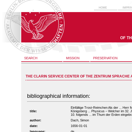
HOME
IMPRI
OF T
SEARCH
MISSION
PRESERVATION
THE CLARIN SERVICE CENTER OF THE ZENTRUM SPRACHE 
bibliographical information:
Einfältige Trost-Reimchen Als der ... Herr 
title:
Königsberg ... Physicus – Welcher im 32. Ja
10. folgends ... im Thum der Erden eingebra
author:
Dach, Simon
date:
1656-01-01
language:
de