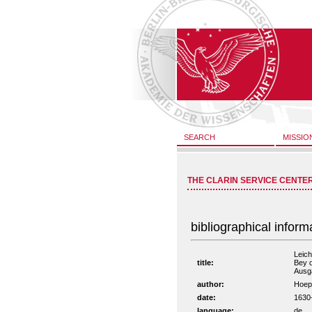
SEARCH
MISSIO
THE CLARIN SERVICE CENTE
bibliographical inform
Leich
title:
Bey d
Ausg
author:
Hoep
date:
1630
language:
de