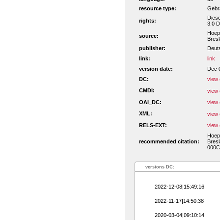
resource type:
Gebra
Dies
rights:
3.0 D
Hoepn
source:
Bresl
publisher:
Deut
link:
link
version date:
Dec 
DC:
view 
CMDI:
view 
OAI_DC:
view 
XML:
view 
RELS-EXT:
view 
Hoepn
recommended citation:
Bresl
000C
versions DC:
2022-12-08|15:49:16
2022-11-17|14:50:38
2020-03-04|09:10:14