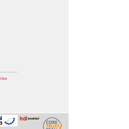
 Use
.