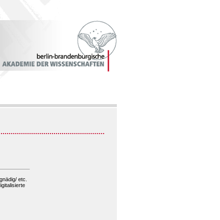
nädig/ etc.
italisierte