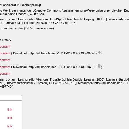
uchsliteratur: Leichenpredigt
es Werk steht unter der „Creative Commons Namensnennung-Weitergabe unter gleichen Be
eutschland Lizenz“ (CC BY-SA).
er, Johann: Leichpredigt Vber das TrostSprüchlein Davids. Leipzig, [1630]. [Universitätsbibl
au , Universitätsbibliothek Breslau, 4 O 787/6 / 510775]
sches Textarchiv (DTA-Erweiterungen)
08, 2022
content
content
( Download: http://hdl.handle.net/21.11120/0000-000C-4977-D
)
content
content
( Download: http://hdl.handle.net/21.11120/0000-000C-4976-E
)
content
er, Johann: Leichpredigt Vber das TrostSprüchlein Davids. Leipzig, [1630]. [Universitätsbibl
au , Universitätsbibliothek Breslau, 4 O 787/6 / 510775][ Metadaten: http://hdl.handle.net/21.
-4977-D ]
link
link
link