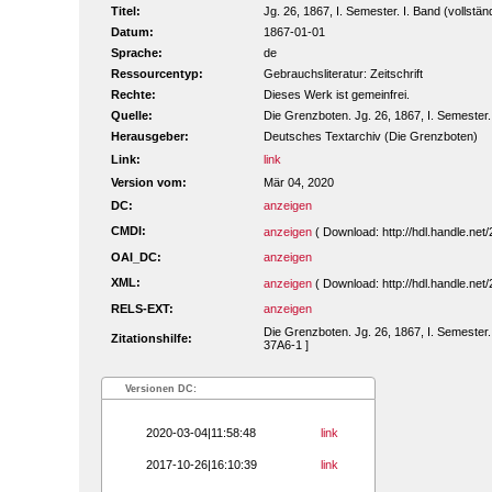
Titel:
Jg. 26, 1867, I. Semester. I. Band (vollstän
Datum:
1867-01-01
Sprache:
de
Ressourcentyp:
Gebrauchsliteratur: Zeitschrift
Rechte:
Dieses Werk ist gemeinfrei.
Quelle:
Die Grenzboten. Jg. 26, 1867, I. Semester.
Herausgeber:
Deutsches Textarchiv (Die Grenzboten)
Link:
link
Version vom:
Mär 04, 2020
DC:
anzeigen
CMDI:
anzeigen
( Download: http://hdl.handle.ne
OAI_DC:
anzeigen
XML:
anzeigen
( Download: http://hdl.handle.ne
RELS-EXT:
anzeigen
Die Grenzboten. Jg. 26, 1867, I. Semester.
Zitationshilfe:
37A6-1 ]
Versionen DC:
2020-03-04|11:58:48
link
2017-10-26|16:10:39
link