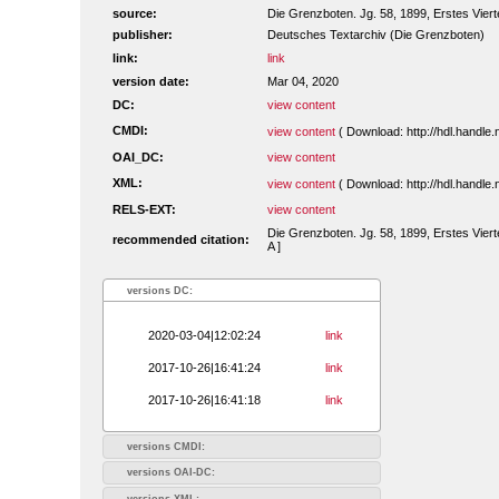
source:
Die Grenzboten. Jg. 58, 1899, Erstes Vierte
publisher:
Deutsches Textarchiv (Die Grenzboten)
link:
link
version date:
Mar 04, 2020
DC:
view content
CMDI:
view content
( Download: http://hdl.handl
OAI_DC:
view content
XML:
view content
( Download: http://hdl.handl
RELS-EXT:
view content
Die Grenzboten. Jg. 58, 1899, Erstes Viert
recommended citation:
A ]
versions DC:
2020-03-04|12:02:24
link
2017-10-26|16:41:24
link
2017-10-26|16:41:18
link
versions CMDI:
versions OAI-DC:
versions XML: