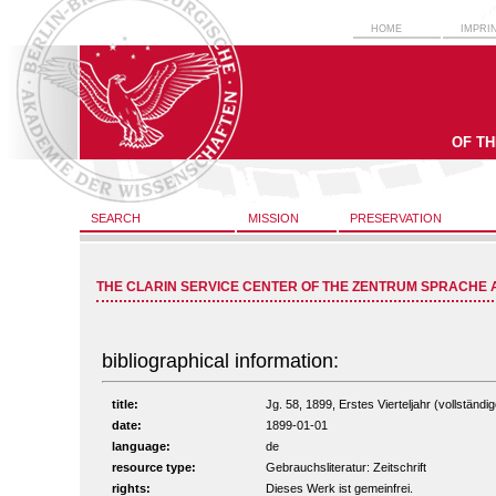
HOME
IMPRI
OF T
SEARCH
MISSION
PRESERVATION
THE CLARIN SERVICE CENTER OF THE ZENTRUM SPRACHE 
bibliographical information:
title:
Jg. 58, 1899, Erstes Vierteljahr (vollständig
date:
1899-01-01
language:
de
resource type:
Gebrauchsliteratur: Zeitschrift
rights:
Dieses Werk ist gemeinfrei.