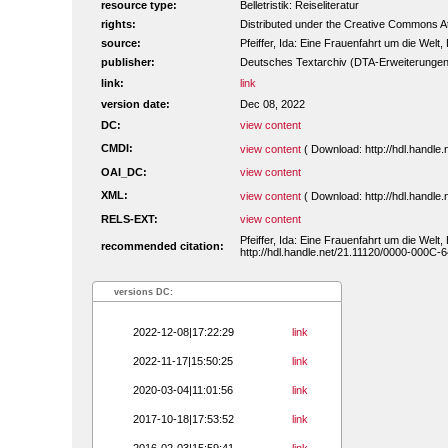
resource type:
Belletristik: Reiseliteratur
rights:
Distributed under the Creative Commons A
source:
Pfeiffer, Ida: Eine Frauenfahrt um die Welt
publisher:
Deutsches Textarchiv (DTA-Erweiterungen
link:
link
version date:
Dec 08, 2022
DC:
view content
CMDI:
view content
( Download: http://hdl.handl
OAI_DC:
view content
XML:
view content
( Download: http://hdl.handl
RELS-EXT:
view content
Pfeiffer, Ida: Eine Frauenfahrt um die Welt
recommended citation:
http://hdl.handle.net/21.11120/0000-000C-
versions DC:
2022-12-08|17:22:29
link
2022-11-17|15:50:25
link
2020-03-04|11:01:56
link
2017-10-18|17:53:52
link
2016-02-03|15:59:41
link