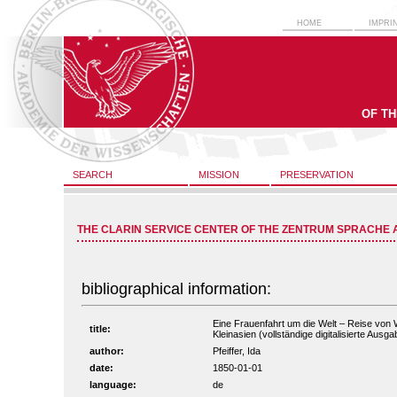
HOME
IMPRI
OF T
SEARCH
MISSION
PRESERVATION
THE CLARIN SERVICE CENTER OF THE ZENTRUM SPRACHE 
bibliographical information:
Eine Frauenfahrt um die Welt – Reise von Wi
title:
Kleinasien (vollständige digitalisierte Ausga
author:
Pfeiffer, Ida
date:
1850-01-01
language:
de