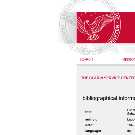
SEARCH
MISSIO
THE CLARIN SERVICE CENTE
bibliographical inform
Die B
title:
Schwe
author:
Laube
date:
1846
language:
de