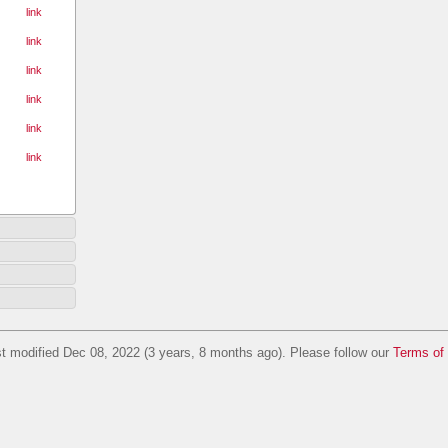
link
link
link
link
link
link
t modified Dec 08, 2022 (3 years, 8 months ago). Please follow our
Terms of