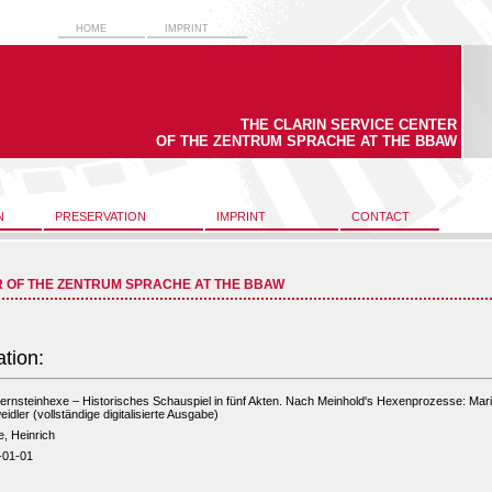
HOME
IMPRINT
THE CLARIN SERVICE CENTER
OF THE ZENTRUM SPRACHE AT THE BBAW
N
PRESERVATION
IMPRINT
CONTACT
R OF THE ZENTRUM SPRACHE AT THE BBAW
ation:
ernsteinhexe – Historisches Schauspiel in fünf Akten. Nach Meinhold's Hexenprozesse: Mar
idler (vollständige digitalisierte Ausgabe)
, Heinrich
-01-01