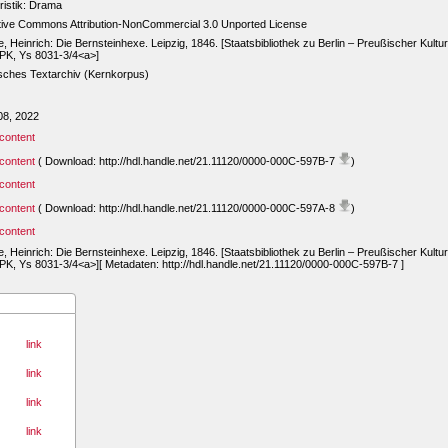
tristik: Drama
tive Commons Attribution-NonCommercial 3.0 Unported License
, Heinrich: Die Bernsteinhexe. Leipzig, 1846. [Staatsbibliothek zu Berlin – Preußischer Kultur
PK, Ys 8031-3/4<a>]
sches Textarchiv (Kernkorpus)
08, 2022
content
content
( Download: http://hdl.handle.net/21.11120/0000-000C-597B-7
)
content
content
( Download: http://hdl.handle.net/21.11120/0000-000C-597A-8
)
content
, Heinrich: Die Bernsteinhexe. Leipzig, 1846. [Staatsbibliothek zu Berlin – Preußischer Kultur
K, Ys 8031-3/4<a>][ Metadaten: http://hdl.handle.net/21.11120/0000-000C-597B-7 ]
link
link
link
link