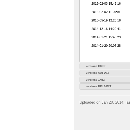
2016-02-03|15:43:16
2016-02-02|11:20:01
2015-05-19|12:20:18
2014-12-16|14:22:41
2014-01-21|15:40:23
2014-01-20|20:07:28
versions CMDI:
versions OAI-DC:
versions XML:
versions RELS-EXT:
Uploaded on Jan 20, 2014; las