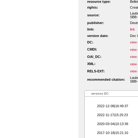
resource type:
Belle
rights:
Crea
Laube
source:
SBB-
publisher:
Deut
link:
link
version date:
Dec 
DC:
view 
CMDI:
view 
OAI_DC:
view 
XML:
view 
RELS-EXT:
view 
Laube
recommended citation:
SBB-P
versions DC:
2022-12-08|16:49:37
2022-11-17|15:25:23
2020-03-04|10:13:39
2017-10-18|15:21:10