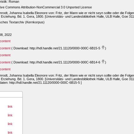
tristik: Roman
tive Commons Attribution-NonCommercial 3.0 Unported License
nrodt, Johanna Isabella Eleonore von: Fritz, der Mann wie er nicht seyn sollte oder die Folge
 Erziehung. Bd. 1. Gera, 1800. [Universitäts- und Landesbibliothek Halle, ULB Halle, Goe 311
sches Textarchiv (Kernkorpus)
08, 2022
content
content
( Download: http://hdl.handle.net/21.11120/0000-000C-6B15-5
)
content
content
( Download: http://hdl.handle.net/21.11120/0000-000C-6B14-6
)
content
nrodt, Johanna Isabella Eleonore von: Fritz, der Mann wie er nicht seyn sollte oder die Folge
 Erziehung. Bd. 1. Gera, 1800. [Universitäts- und Landesbibliothek Halle, ULB Halle, Goe 3114
aten: http://hdl.handle.net/21.11120/0000-000C-6B15-5 ]
link
link
link
link