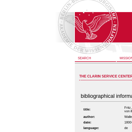
SEARCH
MISSIO
THE CLARIN SERVICE CENTE
bibliographical inform
Fritz
title:
von i
author:
Walle
date:
1800
language:
de