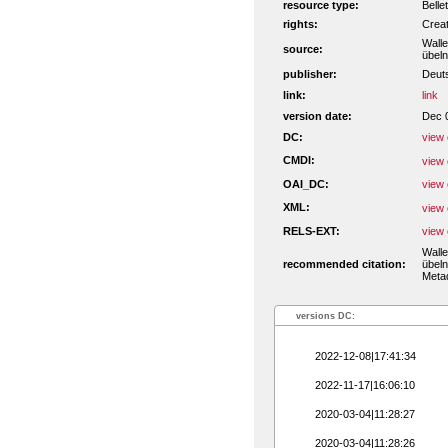
resource type:
Belle
rights:
Crea
Walle
source:
übeln
publisher:
Deut
link:
link
version date:
Dec 
DC:
view 
CMDI:
view 
OAI_DC:
view 
XML:
view 
RELS-EXT:
view 
Walle
recommended citation:
übeln
Metad
versions DC:
2022-12-08|17:41:34
2022-11-17|16:06:10
2020-03-04|11:28:27
2020-03-04|11:28:26