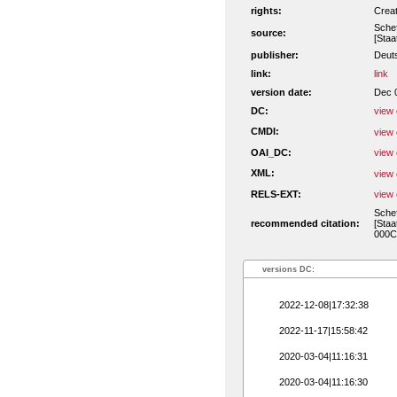
rights:
Crea
Schef
source:
[Sta
publisher:
Deut
link:
link
version date:
Dec 
DC:
view 
CMDI:
view 
OAI_DC:
view 
XML:
view 
RELS-EXT:
view 
Schef
recommended citation:
[Staa
000C
versions DC:
2022-12-08|17:32:38
2022-11-17|15:58:42
2020-03-04|11:16:31
2020-03-04|11:16:30