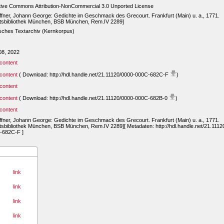
tive Commons Attribution-NonCommercial 3.0 Unported License
fner, Johann George: Gedichte im Geschmack des Grecourt. Frankfurt (Main) u. a., 1771.
atsbibliothek München, BSB München, Rem.IV 2289]
sches Textarchiv (Kernkorpus)
08, 2022
content
content
( Download: http://hdl.handle.net/21.11120/0000-000C-682C-F
)
content
content
( Download: http://hdl.handle.net/21.11120/0000-000C-682B-0
)
content
fner, Johann George: Gedichte im Geschmack des Grecourt. Frankfurt (Main) u. a., 1771.
tsbibliothek München, BSB München, Rem.IV 2289][ Metadaten: http://hdl.handle.net/21.1112
-682C-F ]
link
link
link
link