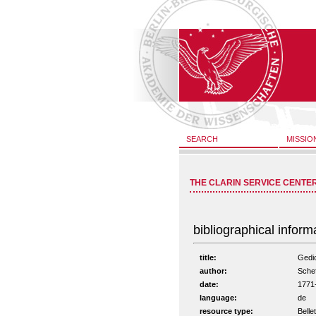
SEARCH
MISSIO
THE CLARIN SERVICE CENTE
bibliographical inform
title:
Gedic
author:
Sche
date:
1771
language:
de
resource type:
Bellet