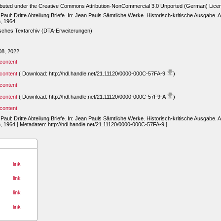
ibuted under the Creative Commons Attribution-NonCommercial 3.0 Unported (German) Lice
Paul: Dritte Abteilung Briefe. In: Jean Pauls Sämtliche Werke. Historisch-kritische Ausgabe. Ab
n, 1964.
sches Textarchiv (DTA-Erweiterungen)
08, 2022
content
content
( Download: http://hdl.handle.net/21.11120/0000-000C-57FA-9
)
content
content
( Download: http://hdl.handle.net/21.11120/0000-000C-57F9-A
)
content
Paul: Dritte Abteilung Briefe. In: Jean Pauls Sämtliche Werke. Historisch-kritische Ausgabe. Ab
n, 1964.[ Metadaten: http://hdl.handle.net/21.11120/0000-000C-57FA-9 ]
link
link
link
link