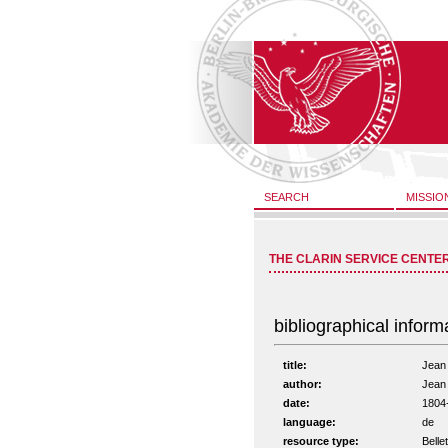
SEARCH
MISSIO
THE CLARIN SERVICE CENTE
bibliographical inform
title:
Jean 
author:
Jean
date:
1804
language:
de
resource type:
Bellet