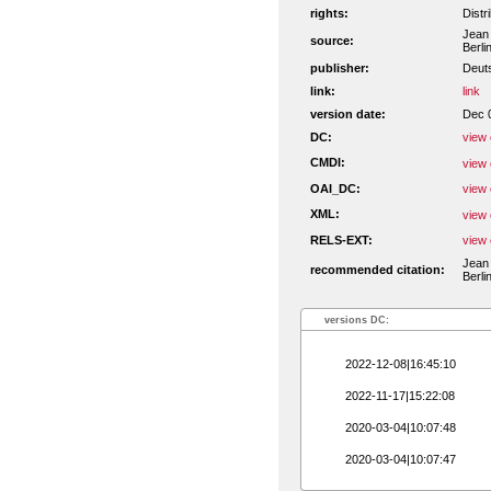
rights:
Distr
Jean 
source:
Berli
publisher:
Deut
link:
link
version date:
Dec 
DC:
view 
CMDI:
view 
OAI_DC:
view 
XML:
view 
RELS-EXT:
view 
Jean 
recommended citation:
Berli
versions DC:
2022-12-08|16:45:10
2022-11-17|15:22:08
2020-03-04|10:07:48
2020-03-04|10:07:47