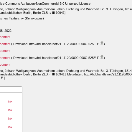
tive Commons Attribution-NonCommercial 3.0 Unported License
e, Johann Wolfgang von: Aus meinem Leben. Dichtung und Wahrheit. Bd. 3. Tübingen, 1814.
andesbibliothek Berlin, Berlin ZLB, ¤ III 10941]
sches Textarchiv (Kernkorpus)
08, 2022
content
content
( Download: http://hdl.handle.net/21.11120/0000-000C-525F-E
)
content
content
( Download: http://hdl.handle.net/21.11120/0000-000C-525E-F
)
content
e, Johann Wolfgang von: Aus meinem Leben. Dichtung und Wahrheit. Bd. 3. Tübingen, 1814.
andesbibliothek Berlin, Berlin ZLB, ¤ III 10941][ Metadaten: http://hdl.handle.net/21.11120/00
-E ]
link
link
link
link