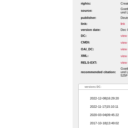
rights:
Crea
Goeth
source:
und L
publisher:
Deut
link:
link
version date:
Dec 
DC:
view 
CMDI:
view 
OAI_DC:
view 
XML:
view 
RELS-EXT:
view 
Goeth
recommended citation:
und L
525F
versions DC:
2022-12-08|16:29:20
2022-11-17|15:10:11
2020-03-04|09:45:22
2017-10-18|13:49:02