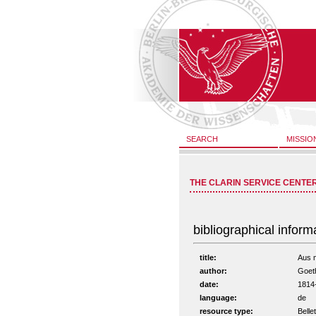
SEARCH
MISSIO
THE CLARIN SERVICE CENTE
bibliographical inform
title:
Aus m
author:
Goet
date:
1814
language:
de
resource type:
Belle