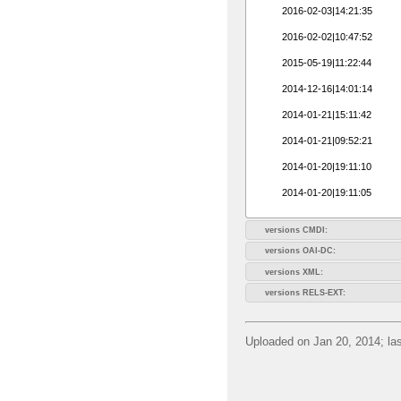
2016-02-03|14:21:35
2016-02-02|10:47:52
2015-05-19|11:22:44
2014-12-16|14:01:14
2014-01-21|15:11:42
2014-01-21|09:52:21
2014-01-20|19:11:10
2014-01-20|19:11:05
versions CMDI:
versions OAI-DC:
versions XML:
versions RELS-EXT:
Uploaded on Jan 20, 2014; las