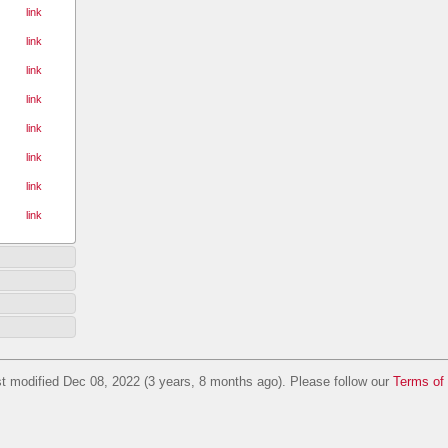
link
link
link
link
link
link
link
link
t modified Dec 08, 2022 (3 years, 8 months ago). Please follow our
Terms of