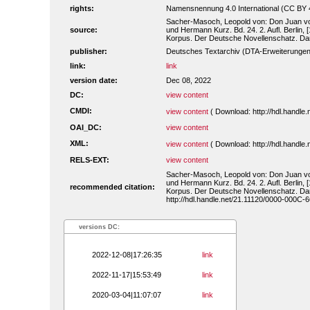
rights:
Namensnennung 4.0 International (CC BY 
Sacher-Masoch, Leopold von: Don Juan vo
source:
und Hermann Kurz. Bd. 24. 2. Aufl. Berlin, [
Korpus. Der Deutsche Novellenschatz. Da
publisher:
Deutsches Textarchiv (DTA-Erweiterungen
link:
link
version date:
Dec 08, 2022
DC:
view content
CMDI:
view content
( Download: http://hdl.handl
OAI_DC:
view content
XML:
view content
( Download: http://hdl.handl
RELS-EXT:
view content
Sacher-Masoch, Leopold von: Don Juan vo
und Hermann Kurz. Bd. 24. 2. Aufl. Berlin, [
recommended citation:
Korpus. Der Deutsche Novellenschatz. Da
http://hdl.handle.net/21.11120/0000-000C-6
versions DC:
2022-12-08|17:26:35
link
2022-11-17|15:53:49
link
2020-03-04|11:07:07
link