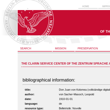
HOME
IMPRI
OF T
SEARCH
MISSION
PRESERVATION
THE CLARIN SERVICE CENTER OF THE ZENTRUM SPRACHE 
bibliographical information:
title:
Don Juan von Kolomea (vollständige digital
author:
von Sacher-Masoch, Leopold
date:
1910-01-01
language:
de
resource type:
Belletristik: Novelle