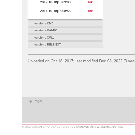
2017-10-18|18:09:00
link
2017-10-18|18:08:55
link
versions CMDI:
versions OAI-DC:
versions XML:
versions RELS-EXT:
Uploaded on Oct 18, 2017; last modified Dec 08, 2022 (3 yea
TOP
© 2023 BERLIN-BRANDENBURGISCHE AKADEMIE DER WISSENSCHAFTEN