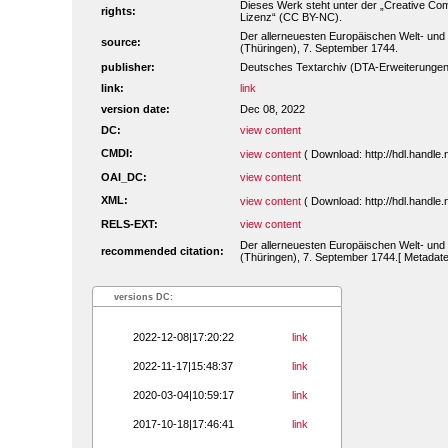
Dieses Werk steht unter der „Creative C
rights:
Lizenz“ (CC BY-NC).
Der allerneuesten Europäischen Welt- und S
source:
(Thüringen), 7. September 1744.
publisher:
Deutsches Textarchiv (DTA-Erweiterungen
link:
link
version date:
Dec 08, 2022
DC:
view content
CMDI:
view content
( Download: http://hdl.handl
OAI_DC:
view content
XML:
view content
( Download: http://hdl.handl
RELS-EXT:
view content
Der allerneuesten Europäischen Welt- und S
recommended citation:
(Thüringen), 7. September 1744.[ Metadate
versions DC:
2022-12-08|17:20:22
link
2022-11-17|15:48:37
link
2020-03-04|10:59:17
link
2017-10-18|17:46:41
link