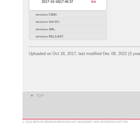
2017-10-18|17:46:37
link
versions CMDI:
versions OAI-DC:
versions XML:
versions RELS-EXT:
Uploaded on Oct 18, 2017; last modified Dec 08, 2022 (3 yea
TOP
© 2023 BERLIN-BRANDENBURGISCHE AKADEMIE DER WISSENSCHAFTEN