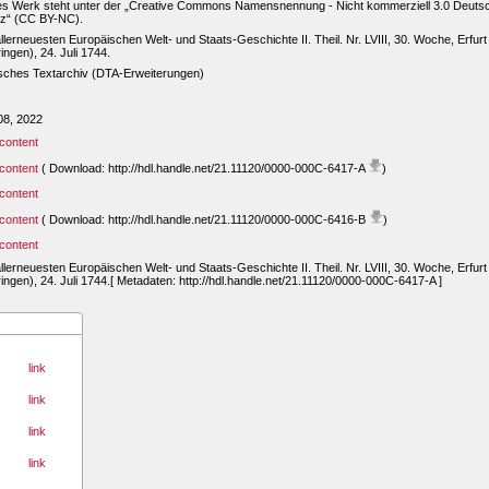
es Werk steht unter der „Creative Commons Namensnennung - Nicht kommerziell 3.0 Deuts
nz“ (CC BY-NC).
llerneuesten Europäischen Welt- und Staats-Geschichte II. Theil. Nr. LVIII, 30. Woche, Erfurt
ingen), 24. Juli 1744.
sches Textarchiv (DTA-Erweiterungen)
08, 2022
content
content
( Download: http://hdl.handle.net/21.11120/0000-000C-6417-A
)
content
content
( Download: http://hdl.handle.net/21.11120/0000-000C-6416-B
)
content
llerneuesten Europäischen Welt- und Staats-Geschichte II. Theil. Nr. LVIII, 30. Woche, Erfurt
ingen), 24. Juli 1744.[ Metadaten: http://hdl.handle.net/21.11120/0000-000C-6417-A ]
link
link
link
link