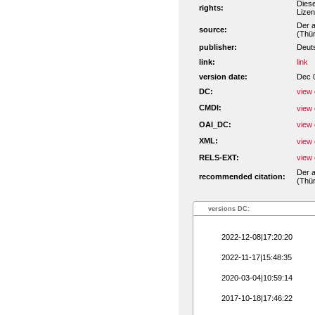
Dies
rights:
Lize
Der a
source:
(Thür
publisher:
Deut
link:
link
version date:
Dec 
DC:
view 
CMDI:
view 
OAI_DC:
view 
XML:
view 
RELS-EXT:
view 
Der a
recommended citation:
(Thür
versions DC:
2022-12-08|17:20:20
2022-11-17|15:48:35
2020-03-04|10:59:14
2017-10-18|17:46:22