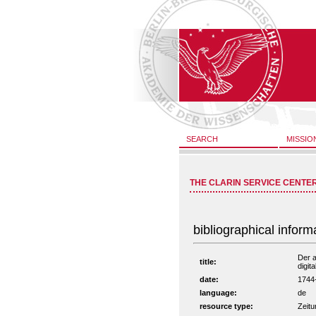
SEARCH
MISSIO
THE CLARIN SERVICE CENTE
bibliographical inform
Der a
title:
digit
date:
1744
language:
de
resource type:
Zeitu