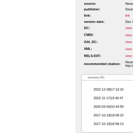
source:
Neue 
publisher:
Deut
link:
link
version date:
Dec 
DC:
view 
CMDI:
view 
OAI_DC:
view 
XML:
view 
RELS-EXT:
view 
Neue 
recommended citation:
http:
versions DC:
2022-12-08|17:10:10
2022-11-17|15:40:47
2020-03-04|10:44:59
2017-10-18|16:58:15
2017-10-18|16:58:13