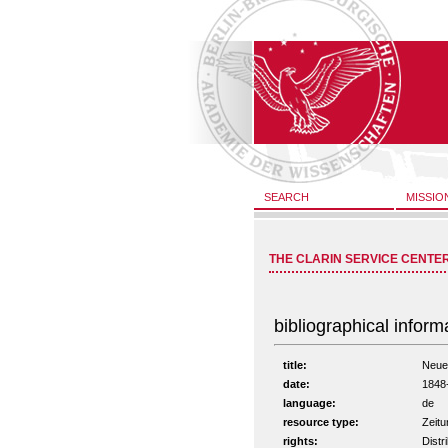
SEARCH
MISSIO
THE CLARIN SERVICE CENTE
bibliographical inform
title:
Neue 
date:
1848
language:
de
resource type:
Zeitu
rights:
Distr