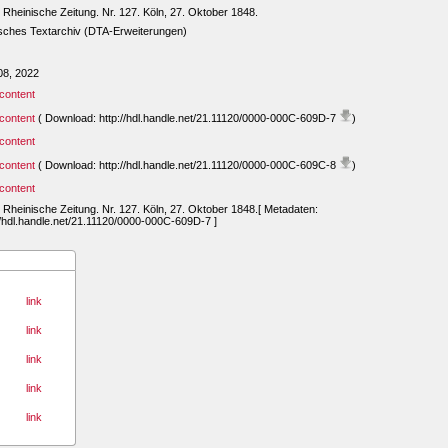
Rheinische Zeitung. Nr. 127. Köln, 27. Oktober 1848.
sches Textarchiv (DTA-Erweiterungen)
08, 2022
content
content
( Download: http://hdl.handle.net/21.11120/0000-000C-609D-7
)
content
content
( Download: http://hdl.handle.net/21.11120/0000-000C-609C-8
)
content
Rheinische Zeitung. Nr. 127. Köln, 27. Oktober 1848.[ Metadaten:
//hdl.handle.net/21.11120/0000-000C-609D-7 ]
link
link
link
link
link