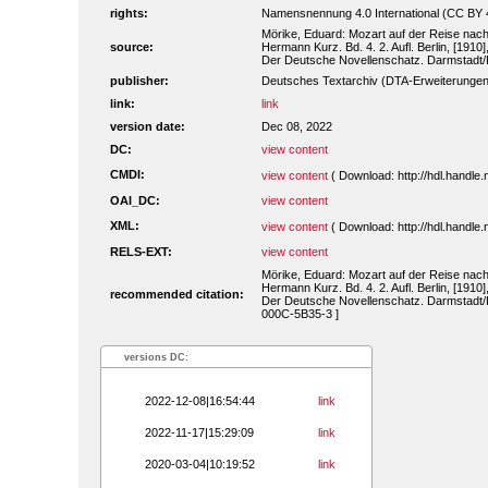
rights:
Namensnennung 4.0 International (CC BY 
Mörike, Eduard: Mozart auf der Reise nac
source:
Hermann Kurz. Bd. 4. 2. Aufl. Berlin, [1910]
Der Deutsche Novellenschatz. Darmstadt/
publisher:
Deutsches Textarchiv (DTA-Erweiterungen
link:
link
version date:
Dec 08, 2022
DC:
view content
CMDI:
view content
( Download: http://hdl.handl
OAI_DC:
view content
XML:
view content
( Download: http://hdl.handl
RELS-EXT:
view content
Mörike, Eduard: Mozart auf der Reise nac
Hermann Kurz. Bd. 4. 2. Aufl. Berlin, [1910]
recommended citation:
Der Deutsche Novellenschatz. Darmstadt/Ko
000C-5B35-3 ]
versions DC:
2022-12-08|16:54:44
link
2022-11-17|15:29:09
link
2020-03-04|10:19:52
link