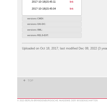
2017-10-18|15:45:11
link
2017-10-18|15:45:04
link
versions CMDI:
versions OAI-DC:
versions XML:
versions RELS-EXT:
Uploaded on Oct 18, 2017; last modified Dec 08, 2022 (3 yea
TOP
© 2023 BERLIN-BRANDENBURGISCHE AKADEMIE DER WISSENSCHAFTEN