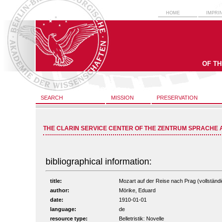
HOME
IMPRI
OF T
SEARCH
MISSION
PRESERVATION
THE CLARIN SERVICE CENTER OF THE ZENTRUM SPRACHE 
bibliographical information:
title:
Mozart auf der Reise nach Prag (vollständig
author:
Mörike, Eduard
date:
1910-01-01
language:
de
resource type:
Belletristik: Novelle