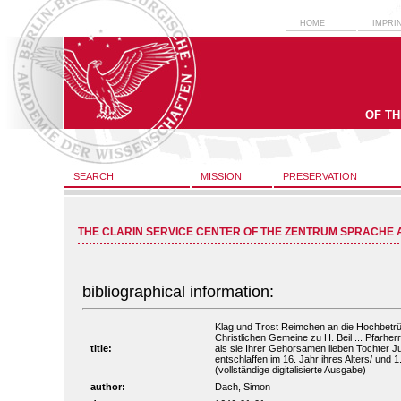
HOME
IMPRI
OF T
SEARCH
MISSION
PRESERVATION
THE CLARIN SERVICE CENTER OF THE ZENTRUM SPRACHE 
bibliographical information:
Klag und Trost Reimchen an die Hochbetrüb
Christlichen Gemeine zu H. Beil ... Pfarher
title:
als sie Ihrer Gehorsamen lieben Tochter Ju
entschlaffen im 16. Jahr ihres Alters/ und 1
(vollständige digitalisierte Ausgabe)
author:
Dach, Simon