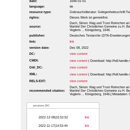
date:
1646-01-01
language:
de
resource type:
Gebrauchsliteratur: Gelegenheitsschrift:To
rights:
Dieses Werk ist gemeinfrei.
Dach, Simon: Klag und Trost Reimchen an 
source:
Martini/ Der Christlichen Gemeine zu H. Bei
Voglerin ... Königsberg, 1646.
publisher:
Deutsches Textarchiv (DTA-Erweiterungen
link:
link
version date:
Dec 08, 2022
DC:
view content
CMDI:
view content
( Download: http://hdl.handl
OAI_DC:
view content
XML:
view content
( Download: http://hdl.handl
RELS-EXT:
view content
Dach, Simon: Klag und Trost Reimchen an 
recommended citation:
Martini/ Der Christlichen Gemeine zu H. Bei
Voglerin ... Königsberg, 1646.[ Metadaten:
versions DC:
2022-12-08|15:52:52
link
2022-11-17|14:53:44
link