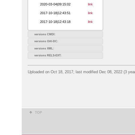
2020-03-04|09:15:02
link
2017-10-18|12:43:51
link
2017-10-18|12:43:18
link
versions CMDI:
versions OAI-DC:
versions XML:
versions RELS-EXT:
Uploaded on Oct 18, 2017; last modified Dec 08, 2022 (3 yea
TOP