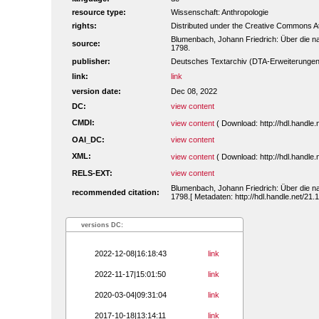
resource type:
Wissenschaft: Anthropologie
rights:
Distributed under the Creative Commons A
Blumenbach, Johann Friedrich: Über die n
source:
1798.
publisher:
Deutsches Textarchiv (DTA-Erweiterungen
link:
link
version date:
Dec 08, 2022
DC:
view content
CMDI:
view content
( Download: http://hdl.handl
OAI_DC:
view content
XML:
view content
( Download: http://hdl.handl
RELS-EXT:
view content
Blumenbach, Johann Friedrich: Über die n
recommended citation:
1798.[ Metadaten: http://hdl.handle.net/2
versions DC:
2022-12-08|16:18:43
link
2022-11-17|15:01:50
link
2020-03-04|09:31:04
link
2017-10-18|13:14:11
link