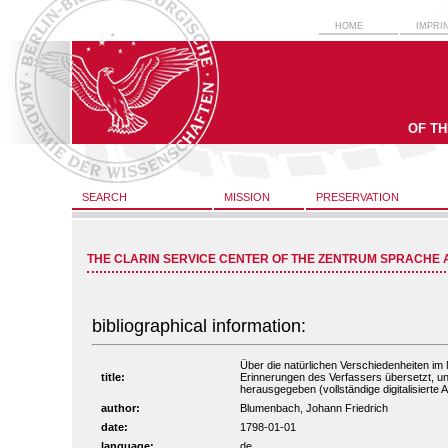
HOME
IMPRI
OF T
SEARCH
MISSION
PRESERVATION
THE CLARIN SERVICE CENTER OF THE ZENTRUM SPRACHE 
bibliographical information:
Über die natürlichen Verschiedenheiten i
title:
Erinnerungen des Verfassers übersetzt, u
herausgegeben (vollständige digitalisierte
author:
Blumenbach, Johann Friedrich
date:
1798-01-01
language:
de