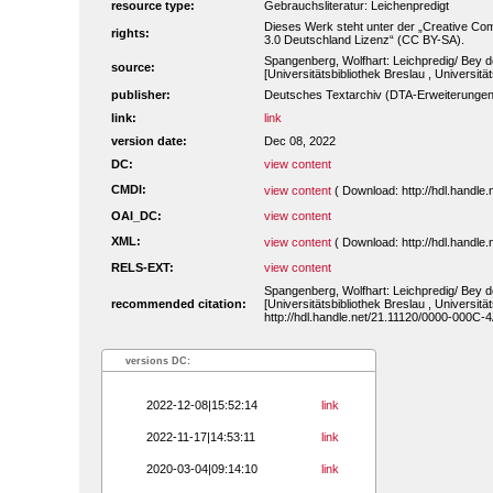
resource type:
Gebrauchsliteratur: Leichenpredigt
Dieses Werk steht unter der „Creative 
rights:
3.0 Deutschland Lizenz“ (CC BY-SA).
Spangenberg, Wolfhart: Leichpredig/ Bey d
source:
[Universitätsbibliothek Breslau , Universitä
publisher:
Deutsches Textarchiv (DTA-Erweiterungen
link:
link
version date:
Dec 08, 2022
DC:
view content
CMDI:
view content
( Download: http://hdl.handl
OAI_DC:
view content
XML:
view content
( Download: http://hdl.handl
RELS-EXT:
view content
Spangenberg, Wolfhart: Leichpredig/ Bey d
recommended citation:
[Universitätsbibliothek Breslau , Universit
http://hdl.handle.net/21.11120/0000-000C-4
versions DC:
2022-12-08|15:52:14
link
2022-11-17|14:53:11
link
2020-03-04|09:14:10
link