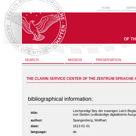
HOME
IMPRI
OF T
SEARCH
MISSION
PRESERVATION
THE CLARIN SERVICE CENTER OF THE ZENTRUM SPRACHE 
bibliographical information:
Leichpredig/ Bey der trawrigen Leich Be
title:
von Stetten (vollständige digitalisierte Aus
author:
Spangenberg, Wolfhart
date:
1613-01-01
language:
de