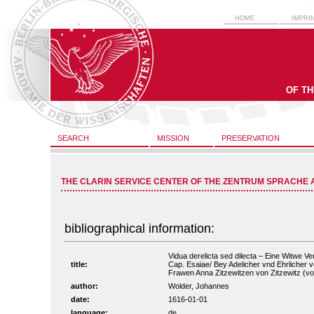
HOME
IMPRI
OF T
SEARCH
MISSION
PRESERVATION
THE CLARIN SERVICE CENTER OF THE ZENTRUM SPRACHE 
bibliographical information:
Vidua derelicta sed dilecta – Eine Witwe V
title:
Cap. Esaiae/ Bey Adelicher vnd Ehrlicher
Frawen Anna Zitzewitzen von Zitzewitz (voll
author:
Wolder, Johannes
date:
1616-01-01
language:
de