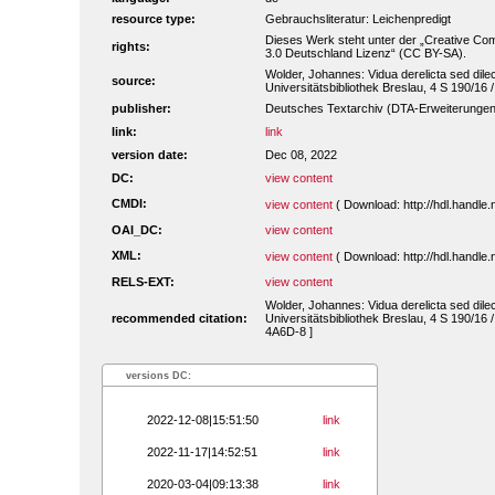
resource type:
Gebrauchsliteratur: Leichenpredigt
Dieses Werk steht unter der „Creative 
rights:
3.0 Deutschland Lizenz“ (CC BY-SA).
Wolder, Johannes: Vidua derelicta sed dilec
source:
Universitätsbibliothek Breslau, 4 S 190/16 
publisher:
Deutsches Textarchiv (DTA-Erweiterungen
link:
link
version date:
Dec 08, 2022
DC:
view content
CMDI:
view content
( Download: http://hdl.handl
OAI_DC:
view content
XML:
view content
( Download: http://hdl.handl
RELS-EXT:
view content
Wolder, Johannes: Vidua derelicta sed dilec
recommended citation:
Universitätsbibliothek Breslau, 4 S 190/16
4A6D-8 ]
versions DC:
2022-12-08|15:51:50
link
2022-11-17|14:52:51
link
2020-03-04|09:13:38
link