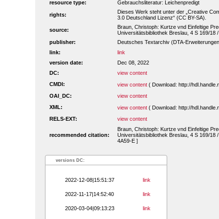
resource type:
Gebrauchsliteratur: Leichenpredigt
Dieses Werk steht unter der „Creative 
rights:
3.0 Deutschland Lizenz“ (CC BY-SA).
Braun, Christoph: Kurtze vnd Einfeltige Pred
source:
Universitätsbibliothek Breslau, 4 S 169/18 
publisher:
Deutsches Textarchiv (DTA-Erweiterungen
link:
link
version date:
Dec 08, 2022
DC:
view content
CMDI:
view content
( Download: http://hdl.handl
OAI_DC:
view content
XML:
view content
( Download: http://hdl.handl
RELS-EXT:
view content
Braun, Christoph: Kurtze vnd Einfeltige Pred
recommended citation:
Universitätsbibliothek Breslau, 4 S 169/18
4A59-E ]
versions DC:
2022-12-08|15:51:37
link
2022-11-17|14:52:40
link
2020-03-04|09:13:23
link