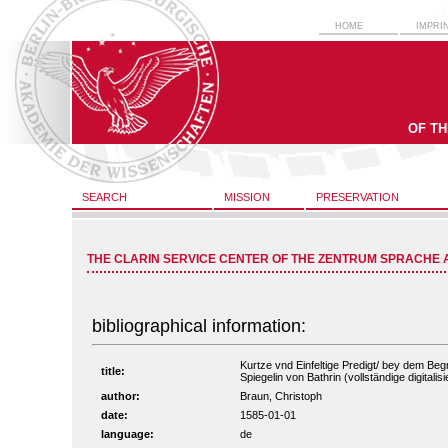
HOME
IMPRI
OF T
SEARCH
MISSION
PRESERVATION
THE CLARIN SERVICE CENTER OF THE ZENTRUM SPRACHE 
bibliographical information:
Kurtze vnd Einfeltige Predigt/ bey dem Be
title:
Spiegelin von Bathrin (vollständige digitali
author:
Braun, Christoph
date:
1585-01-01
language:
de