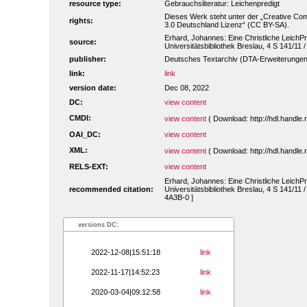
resource type:
Gebrauchsliteratur: Leichenpredigt
Dieses Werk steht unter der „Creative 
rights:
3.0 Deutschland Lizenz“ (CC BY-SA).
Erhard, Johannes: Eine Christliche LeichPre
source:
Universitätsbibliothek Breslau, 4 S 141/11 
publisher:
Deutsches Textarchiv (DTA-Erweiterungen
link:
link
version date:
Dec 08, 2022
DC:
view content
CMDI:
view content
( Download: http://hdl.handl
OAI_DC:
view content
XML:
view content
( Download: http://hdl.handl
RELS-EXT:
view content
Erhard, Johannes: Eine Christliche LeichPre
recommended citation:
Universitätsbibliothek Breslau, 4 S 141/11 
4A3B-0 ]
versions DC:
2022-12-08|15:51:18
link
2022-11-17|14:52:23
link
2020-03-04|09:12:58
link