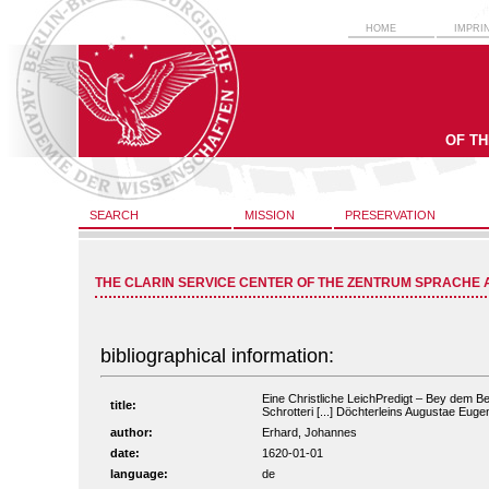
HOME
IMPRI
OF T
SEARCH
MISSION
PRESERVATION
THE CLARIN SERVICE CENTER OF THE ZENTRUM SPRACHE 
bibliographical information:
Eine Christliche LeichPredigt – Bey dem B
title:
Schrotteri [...] Döchterleins Augustae Eugen
author:
Erhard, Johannes
date:
1620-01-01
language:
de