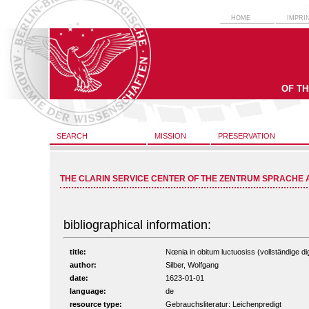
HOME
IMPRI
OF T
SEARCH
MISSION
PRESERVATION
THE CLARIN SERVICE CENTER OF THE ZENTRUM SPRACHE 
bibliographical information:
title:
Nœnia in obitum luctuosiss (vollständige dig
author:
Silber, Wolfgang
date:
1623-01-01
language:
de
resource type:
Gebrauchsliteratur: Leichenpredigt