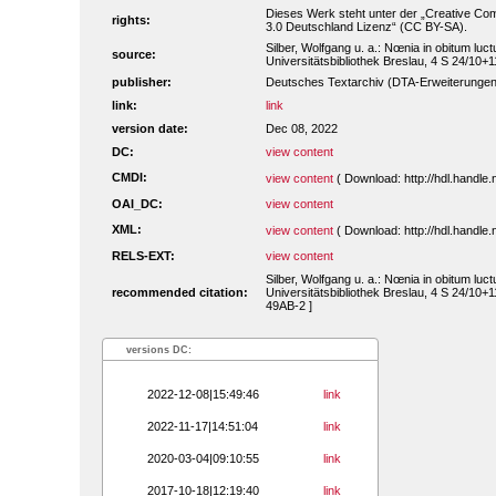
Dieses Werk steht unter der „Creative 
rights:
3.0 Deutschland Lizenz“ (CC BY-SA).
Silber, Wolfgang u. a.: Nœnia in obitum luctuo
source:
Universitätsbibliothek Breslau, 4 S 24/10+1
publisher:
Deutsches Textarchiv (DTA-Erweiterungen
link:
link
version date:
Dec 08, 2022
DC:
view content
CMDI:
view content
( Download: http://hdl.handl
OAI_DC:
view content
XML:
view content
( Download: http://hdl.handl
RELS-EXT:
view content
Silber, Wolfgang u. a.: Nœnia in obitum luctuo
recommended citation:
Universitätsbibliothek Breslau, 4 S 24/10+
49AB-2 ]
versions DC:
2022-12-08|15:49:46
link
2022-11-17|14:51:04
link
2020-03-04|09:10:55
link
2017-10-18|12:19:40
link