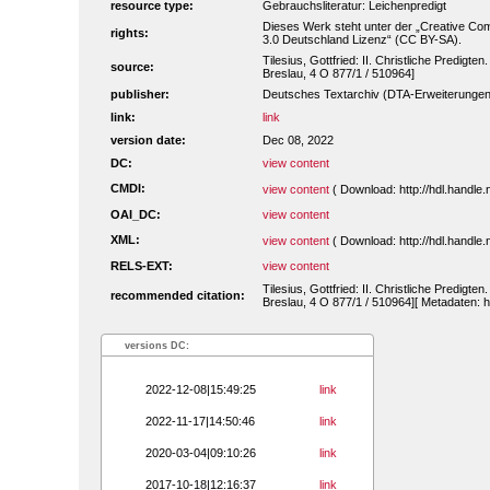
resource type:
Gebrauchsliteratur: Leichenpredigt
Dieses Werk steht unter der „Creative 
rights:
3.0 Deutschland Lizenz“ (CC BY-SA).
Tilesius, Gottfried: II. Christliche Predigte
source:
Breslau, 4 O 877/1 / 510964]
publisher:
Deutsches Textarchiv (DTA-Erweiterungen
link:
link
version date:
Dec 08, 2022
DC:
view content
CMDI:
view content
( Download: http://hdl.handl
OAI_DC:
view content
XML:
view content
( Download: http://hdl.handl
RELS-EXT:
view content
Tilesius, Gottfried: II. Christliche Predigte
recommended citation:
Breslau, 4 O 877/1 / 510964][ Metadaten: h
versions DC:
2022-12-08|15:49:25
link
2022-11-17|14:50:46
link
2020-03-04|09:10:26
link
2017-10-18|12:16:37
link