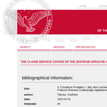
HOME
IMPRI
OF T
SEARCH
MISSION
PRESERVATION
THE CLARIN SERVICE CENTER OF THE ZENTRUM SPRACHE 
bibliographical information:
II. Christliche Predigten. I. Bey dem Le
title:
Friderich Reimans (vollständige digitalisie
author:
Tilesius, Gottfried
date:
1622-01-01
language:
de