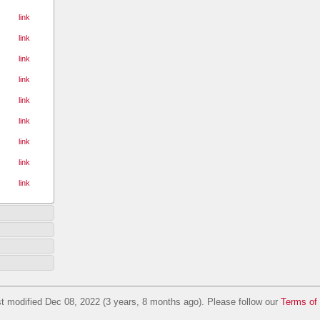
link
link
link
link
link
link
link
link
link
t modified Dec 08, 2022 (3 years, 8 months ago). Please follow our
Terms of