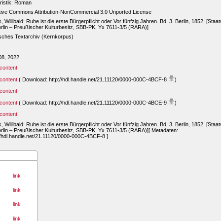
tristik: Roman
tive Commons Attribution-NonCommercial 3.0 Unported License
s, Willibald: Ruhe ist die erste Bürgerpflicht oder Vor fünfzig Jahren. Bd. 3. Berlin, 1852. [Staat
rlin – Preußischer Kulturbesitz, SBB-PK, Yx 7611-3/5 (RARA)]
sches Textarchiv (Kernkorpus)
08, 2022
content
content
( Download: http://hdl.handle.net/21.11120/0000-000C-4BCF-8
)
content
content
( Download: http://hdl.handle.net/21.11120/0000-000C-4BCE-9
)
content
s, Willibald: Ruhe ist die erste Bürgerpflicht oder Vor fünfzig Jahren. Bd. 3. Berlin, 1852. [Staat
rlin – Preußischer Kulturbesitz, SBB-PK, Yx 7611-3/5 (RARA)][ Metadaten:
//hdl.handle.net/21.11120/0000-000C-4BCF-8 ]
link
link
link
link