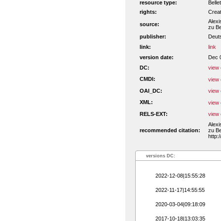
resource type:
Belle
rights:
Crea
Alexi
source:
zu Be
publisher:
Deut
link:
link
version date:
Dec 
DC:
view 
CMDI:
view 
OAI_DC:
view 
XML:
view 
RELS-EXT:
view 
Alexi
recommended citation:
zu Be
http:
versions DC:
2022-12-08|15:55:28
2022-11-17|14:55:55
2020-03-04|09:18:09
2017-10-18|13:03:35