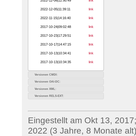
2022-12-06|12:50:49
link
2022-12-05|11:39:11
link
2022-11-15|14:16:40
link
2017-10-24|09:02:48
link
2017-10-23|17:29:51
link
2017-10-17|14:47:15
link
2017-10-13|10:34:41
link
2017-10-13|10:34:35
link
Versionen CMDI:
Versionen OAI-DC:
Versionen XML:
Versionen RELS-EXT:
Eingestellt am Okt 13, 2017;
2022 (3 Jahre, 8 Monate alt)