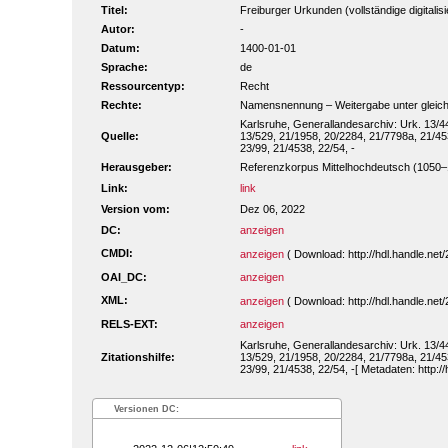
Titel:
Freiburger Urkunden (vollständige digitalis
Autor:
-
Datum:
1400-01-01
Sprache:
de
Ressourcentyp:
Recht
Rechte:
Namensnennung – Weitergabe unter gleiche
Karlsruhe, Generallandesarchiv: Urk. 13/44
Quelle:
13/529, 21/1958, 20/2284, 21/7798a, 21/453
23/99, 21/4538, 22/54, -
Herausgeber:
Referenzkorpus Mittelhochdeutsch (1050
Link:
link
Version vom:
Dez 06, 2022
DC:
anzeigen
CMDI:
anzeigen
( Download: http://hdl.handle.ne
OAI_DC:
anzeigen
XML:
anzeigen
( Download: http://hdl.handle.ne
RELS-EXT:
anzeigen
Karlsruhe, Generallandesarchiv: Urk. 13/44
Zitationshilfe:
13/529, 21/1958, 20/2284, 21/7798a, 21/453
23/99, 21/4538, 22/54, -[ Metadaten: http:
Versionen DC: