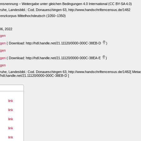
snennung – Weitergabe unter gleichen Bedingungen 4.0 International (CC BY-SA 4.0)
ruhe, Landesbibl.: Cod. Donaueschingen 63, http://www.handschriftencensus.de/1482
renzkorpus Mittelhochdeutsch (1050–1350)
06, 2022
igen
igen
( Download: http://hdl.handle.net/21.11120/0000-000C-38EB-D
)
igen
igen
( Download: http://hdl.handle.net/21.11120/0000-000C-38EA-E
)
igen
ruhe, Landesbibl.: Cod. Donaueschingen 63, http://www.handschriftencensus.de/1482[ Meta
//hdl.handle.net/21.11120/0000-000C-38EB-D ]
link
link
link
link
link