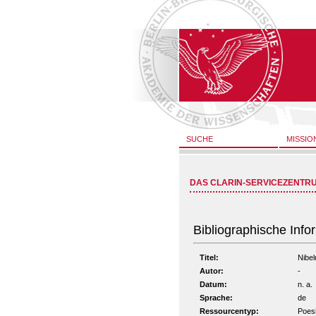
SUCHE
MISSIO
DAS CLARIN-SERVICEZENTR
Bibliographische Info
Titel:
Nibel
Autor:
-
Datum:
n. a.
Sprache:
de
Ressourcentyp:
Poes