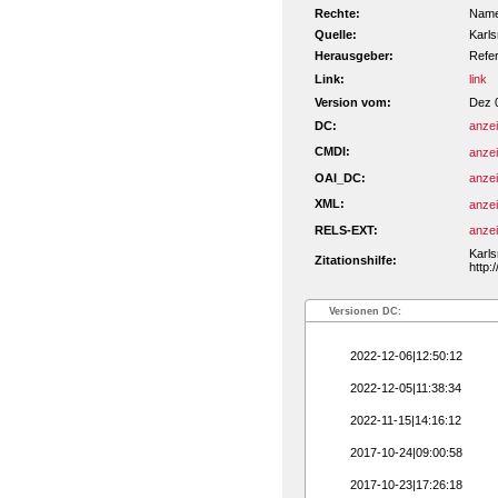
Rechte:
Namen
Quelle:
Karls
Herausgeber:
Refe
Link:
link
Version vom:
Dez 
DC:
anze
CMDI:
anze
OAI_DC:
anze
XML:
anze
RELS-EXT:
anze
Karls
Zitationshilfe:
http:
Versionen DC:
2022-12-06|12:50:12
2022-12-05|11:38:34
2022-11-15|14:16:12
2017-10-24|09:00:58
2017-10-23|17:26:18