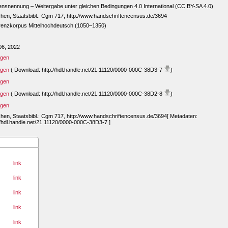
snennung – Weitergabe unter gleichen Bedingungen 4.0 International (CC BY-SA 4.0)
en, Staatsbibl.: Cgm 717, http://www.handschriftencensus.de/3694
renzkorpus Mittelhochdeutsch (1050–1350)
06, 2022
igen
igen
( Download: http://hdl.handle.net/21.11120/0000-000C-38D3-7
)
igen
igen
( Download: http://hdl.handle.net/21.11120/0000-000C-38D2-8
)
igen
en, Staatsbibl.: Cgm 717, http://www.handschriftencensus.de/3694[ Metadaten:
//hdl.handle.net/21.11120/0000-000C-38D3-7 ]
link
link
link
link
link