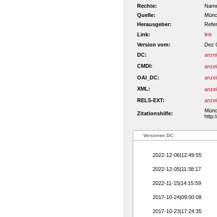
Rechte:
Namen
Quelle:
Münch
Herausgeber:
Refe
Link:
link
Version vom:
Dez 
DC:
anze
CMDI:
anze
OAI_DC:
anze
XML:
anze
RELS-EXT:
anze
Münch
Zitationshilfe:
http:
Versionen DC:
2022-12-06|12:49:55
2022-12-05|11:38:17
2022-11-15|14:15:59
2017-10-24|09:00:08
2017-10-23|17:24:35