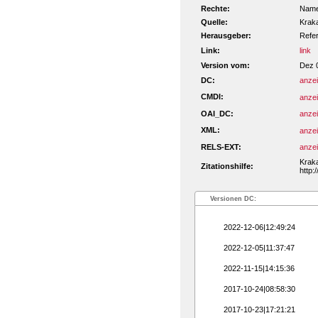
Rechte:
Namen
Quelle:
Kraka
Herausgeber:
Refe
Link:
link
Version vom:
Dez 
DC:
anze
CMDI:
anze
OAI_DC:
anze
XML:
anze
RELS-EXT:
anze
Kraka
Zitationshilfe:
http:
Versionen DC:
2022-12-06|12:49:24
2022-12-05|11:37:47
2022-11-15|14:15:36
2017-10-24|08:58:30
2017-10-23|17:21:21