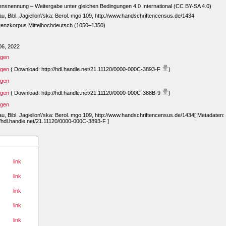
snennung – Weitergabe unter gleichen Bedingungen 4.0 International (CC BY-SA 4.0)
u, Bibl. Jagiellon\'ska: Berol. mgo 109, http://www.handschriftencensus.de/1434
renzkorpus Mittelhochdeutsch (1050–1350)
06, 2022
igen
igen
( Download: http://hdl.handle.net/21.11120/0000-000C-3893-F
)
igen
igen
( Download: http://hdl.handle.net/21.11120/0000-000C-388B-9
)
igen
u, Bibl. Jagiellon\'ska: Berol. mgo 109, http://www.handschriftencensus.de/1434[ Metadaten:
//hdl.handle.net/21.11120/0000-000C-3893-F ]
link
link
link
link
link