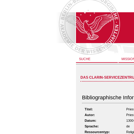
SUCHE
MISSIO
DAS CLARIN-SERVICEZENTR
Bibliographische Info
Titel:
Pries
Autor:
Pries
Datum:
1300
Sprache:
de
Ressourcentyp:
Relig