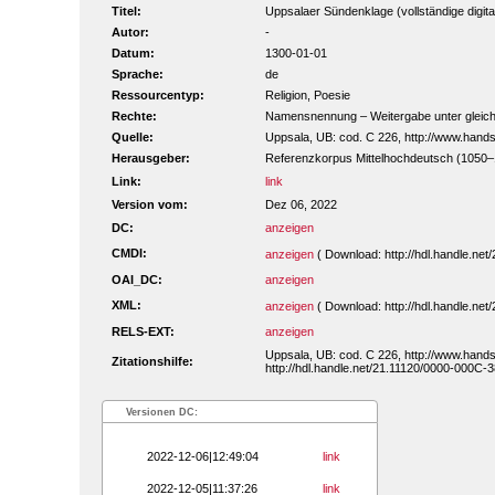
Titel:
Uppsalaer Sündenklage (vollständige digita
Autor:
-
Datum:
1300-01-01
Sprache:
de
Ressourcentyp:
Religion, Poesie
Rechte:
Namensnennung – Weitergabe unter gleiche
Quelle:
Uppsala, UB: cod. C 226, http://www.hand
Herausgeber:
Referenzkorpus Mittelhochdeutsch (1050
Link:
link
Version vom:
Dez 06, 2022
DC:
anzeigen
CMDI:
anzeigen
( Download: http://hdl.handle.n
OAI_DC:
anzeigen
XML:
anzeigen
( Download: http://hdl.handle.n
RELS-EXT:
anzeigen
Uppsala, UB: cod. C 226, http://www.hand
Zitationshilfe:
http://hdl.handle.net/21.11120/0000-000C-3
Versionen DC:
2022-12-06|12:49:04
link
2022-12-05|11:37:26
link