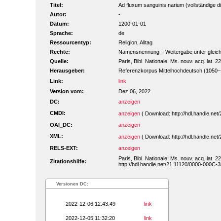
Titel:
Ad fluxum sanguinis narium (vollständige di
Autor:
-
Datum:
1200-01-01
Sprache:
de
Ressourcentyp:
Religion, Alltag
Rechte:
Namensnennung – Weitergabe unter gleiche
Quelle:
Paris, Bibl. Nationale: Ms. nouv. acq. lat.
Herausgeber:
Referenzkorpus Mittelhochdeutsch (1050
Link:
link
Version vom:
Dez 06, 2022
DC:
anzeigen
CMDI:
anzeigen
( Download: http://hdl.handle.n
OAI_DC:
anzeigen
XML:
anzeigen
( Download: http://hdl.handle.n
RELS-EXT:
anzeigen
Paris, Bibl. Nationale: Ms. nouv. acq. lat.
Zitationshilfe:
http://hdl.handle.net/21.11120/0000-000C-
Versionen DC:
2022-12-06|12:43:49
link
2022-12-05|11:32:20
link