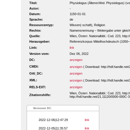
Titel:
Physiologus (Älterer/Ahd. Physiologus) (vol
Autor:
-
Datum:
1150-01-01
Sprache:
de
Ressourcentyp:
Wissen(-schaft), Religion
Rechte:
Namensnennung – Weitergabe unter gleiche
Quelle:
Wien, Österr. Nationalbibl.: Cod. 223, htt
Herausgeber:
Referenzkorpus Mittelhochdeutsch (1050
Link:
link
Version vom:
Dez 06, 2022
DC:
anzeigen
CMDI:
anzeigen
( Download: http://hdl.handle.n
OAI_DC:
anzeigen
XML:
anzeigen
( Download: http://hdl.handle.n
RELS-EXT:
anzeigen
Wien, Österr. Nationalbibl.: Cod. 223, htt
Zitationshilfe:
http://hdl.handle.net/21.11120/0000-000C-
Versionen DC:
2022-12-06|12:47:29
link
2022-12-05|11:35:57
link