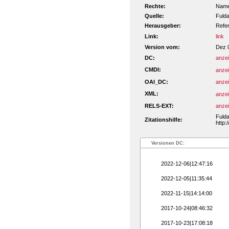
Rechte:
Namen
Quelle:
Fulda
Herausgeber:
Refe
Link:
link
Version vom:
Dez 
DC:
anze
CMDI:
anze
OAI_DC:
anze
XML:
anze
RELS-EXT:
anze
Fulda
Zitationshilfe:
http:
Versionen DC:
2022-12-06|12:47:16
2022-12-05|11:35:44
2022-11-15|14:14:00
2017-10-24|08:46:32
2017-10-23|17:08:18