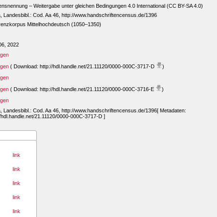
snennung – Weitergabe unter gleichen Bedingungen 4.0 International (CC BY-SA 4.0)
, Landesbibl.: Cod. Aa 46, http://www.handschriftencensus.de/1396
renzkorpus Mittelhochdeutsch (1050–1350)
06, 2022
igen
igen
( Download: http://hdl.handle.net/21.11120/0000-000C-3717-D
)
igen
igen
( Download: http://hdl.handle.net/21.11120/0000-000C-3716-E
)
igen
, Landesbibl.: Cod. Aa 46, http://www.handschriftencensus.de/1396[ Metadaten:
//hdl.handle.net/21.11120/0000-000C-3717-D ]
link
link
link
link
link