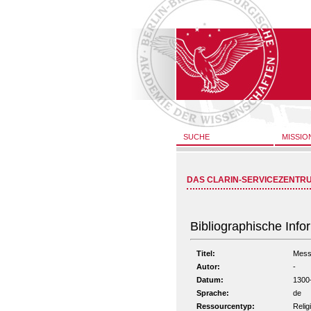
SUCHE
MISSIO
DAS CLARIN-SERVICEZENTR
Bibliographische Info
Titel:
Messg
Autor:
-
Datum:
1300
Sprache:
de
Ressourcentyp:
Relig