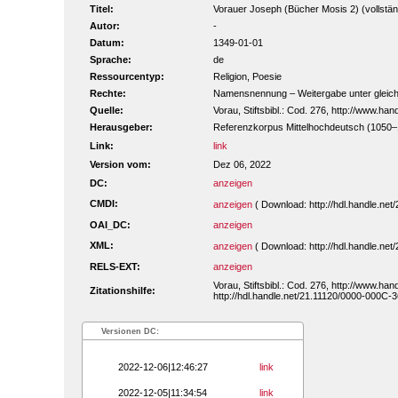
Titel:
Vorauer Joseph (Bücher Mosis 2) (vollständ
Autor:
-
Datum:
1349-01-01
Sprache:
de
Ressourcentyp:
Religion, Poesie
Rechte:
Namensnennung – Weitergabe unter gleiche
Quelle:
Vorau, Stiftsbibl.: Cod. 276, http://www.h
Herausgeber:
Referenzkorpus Mittelhochdeutsch (1050
Link:
link
Version vom:
Dez 06, 2022
DC:
anzeigen
CMDI:
anzeigen
( Download: http://hdl.handle.n
OAI_DC:
anzeigen
XML:
anzeigen
( Download: http://hdl.handle.n
RELS-EXT:
anzeigen
Vorau, Stiftsbibl.: Cod. 276, http://www.h
Zitationshilfe:
http://hdl.handle.net/21.11120/0000-000C-
Versionen DC:
2022-12-06|12:46:27
link
2022-12-05|11:34:54
link