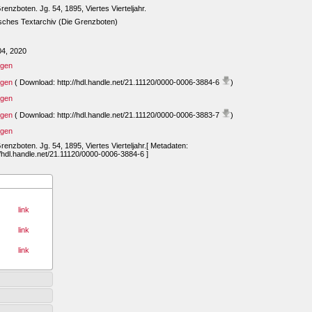
renzboten. Jg. 54, 1895, Viertes Vierteljahr.
sches Textarchiv (Die Grenzboten)
04, 2020
igen
igen
( Download: http://hdl.handle.net/21.11120/0000-0006-3884-6
)
igen
igen
( Download: http://hdl.handle.net/21.11120/0000-0006-3883-7
)
igen
renzboten. Jg. 54, 1895, Viertes Vierteljahr.[ Metadaten:
//hdl.handle.net/21.11120/0000-0006-3884-6 ]
link
link
link