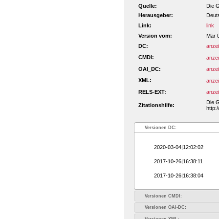
Quelle:
Die G
Herausgeber:
Deut
Link:
link
Version vom:
Mär 
DC:
anze
CMDI:
anze
OAI_DC:
anze
XML:
anze
RELS-EXT:
anze
Die G
Zitationshilfe:
http:
Versionen DC:
2020-03-04|12:02:02
2017-10-26|16:38:11
2017-10-26|16:38:04
Versionen CMDI:
Versionen OAI-DC:
Versionen XML: