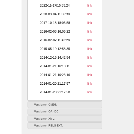
2022-11-17|15:53:24
link
2020-03-04|11:06:30
link
2017-10-18|18:06:58
link
2016-02-03|16:06:22
link
2016-02-02|11:43:28
link
2015-05-19|12:58:35
link
2014-12-16|14:42:54
link
2014-01-21|16:10:11
link
2014-01-21|10:23:16
link
2014-01-20|21:17:57
link
2014-01-20|21:17:50
link
Versionen CMDI:
Versionen OAI-DC:
Versionen XML:
Versionen RELS-EXT: