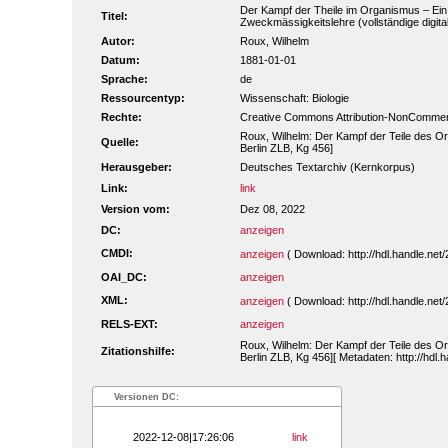
Der Kampf der Theile im Organismus – Ein
Titel:
Zweckmässigkeitslehre (vollständige digita
Autor:
Roux, Wilhelm
Datum:
1881-01-01
Sprache:
de
Ressourcentyp:
Wissenschaft: Biologie
Rechte:
Creative Commons Attribution-NonCommerc
Roux, Wilhelm: Der Kampf der Teile des Org
Quelle:
Berlin ZLB, Kg 456]
Herausgeber:
Deutsches Textarchiv (Kernkorpus)
Link:
link
Version vom:
Dez 08, 2022
DC:
anzeigen
CMDI:
anzeigen
( Download: http://hdl.handle.n
OAI_DC:
anzeigen
XML:
anzeigen
( Download: http://hdl.handle.n
RELS-EXT:
anzeigen
Roux, Wilhelm: Der Kampf der Teile des Org
Zitationshilfe:
Berlin ZLB, Kg 456][ Metadaten: http://hdl
Versionen DC:
2022-12-08|17:26:06
link