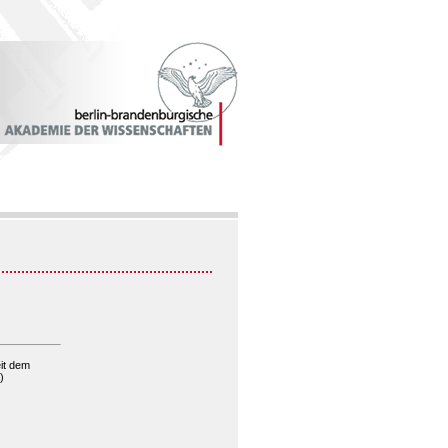
it dem
)