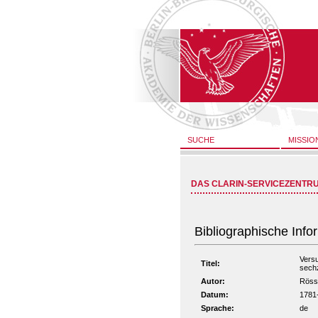
SUCHE
MISSIO
DAS CLARIN-SERVICEZENTR
Bibliographische Info
Vers
Titel:
sechz
Autor:
Rössi
Datum:
1781
Sprache:
de