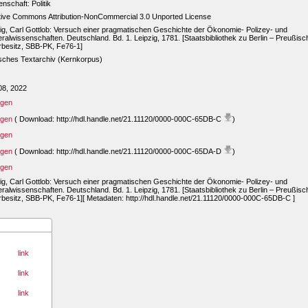
nschaft: Politik
tive Commons Attribution-NonCommercial 3.0 Unported License
g, Carl Gottlob: Versuch einer pragmatischen Geschichte der Ökonomie- Polizey- und
alwissenschaften. Deutschland. Bd. 1. Leipzig, 1781. [Staatsbibliothek zu Berlin – Preußisc
rbesitz, SBB-PK, Fe76-1]
sches Textarchiv (Kernkorpus)
08, 2022
igen
igen
( Download: http://hdl.handle.net/21.11120/0000-000C-65DB-C
)
igen
igen
( Download: http://hdl.handle.net/21.11120/0000-000C-65DA-D
)
igen
g, Carl Gottlob: Versuch einer pragmatischen Geschichte der Ökonomie- Polizey- und
alwissenschaften. Deutschland. Bd. 1. Leipzig, 1781. [Staatsbibliothek zu Berlin – Preußisc
rbesitz, SBB-PK, Fe76-1][ Metadaten: http://hdl.handle.net/21.11120/0000-000C-65DB-C ]
link
link
link