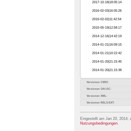
2017-10-18|18:05:14
2016-02-03|16:05:26
2016-02-02|11:42:54
2015-05-19|12:58:17
2014-12-16|14:42:19
2014-01-21|16:09:15
2014-01-21|10:22:42
2014-01-20|21:15:45
2014-01-20|21:15:38
Versionen CMDI:
Versionen OAI-DC:
Versionen XML:
Versionen RELS-EXT:
Eingestellt am Jan 20, 2014; 
Nutzungsbedingungen
.