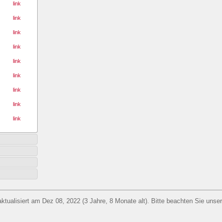
link
link
link
link
link
link
link
link
link
aktualisiert am Dez 08, 2022 (3 Jahre, 8 Monate alt). Bitte beachten Sie unse