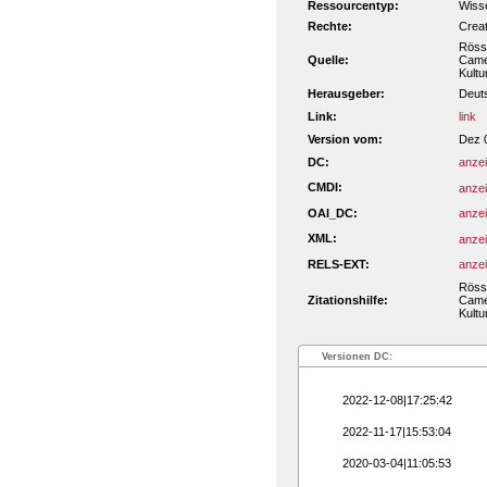
Ressourcentyp:
Wisse
Rechte:
Crea
Rössi
Quelle:
Camer
Kultu
Herausgeber:
Deut
Link:
link
Version vom:
Dez 
DC:
anze
CMDI:
anze
OAI_DC:
anze
XML:
anze
RELS-EXT:
anze
Rössi
Zitationshilfe:
Camer
Kultu
Versionen DC:
2022-12-08|17:25:42
2022-11-17|15:53:04
2020-03-04|11:05:53