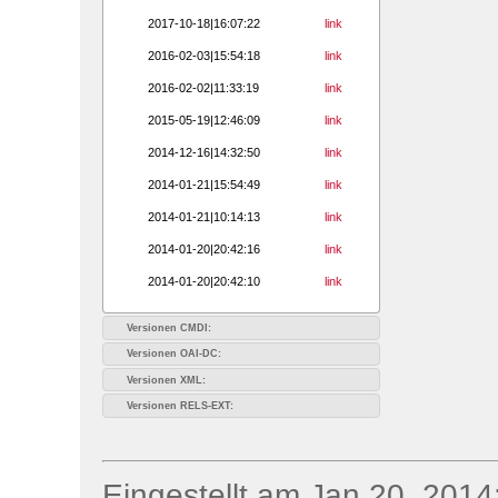
2017-10-18|16:07:22
link
2016-02-03|15:54:18
link
2016-02-02|11:33:19
link
2015-05-19|12:46:09
link
2014-12-16|14:32:50
link
2014-01-21|15:54:49
link
2014-01-21|10:14:13
link
2014-01-20|20:42:16
link
2014-01-20|20:42:10
link
Versionen CMDI:
Versionen OAI-DC:
Versionen XML:
Versionen RELS-EXT:
Eingestellt am Jan 20, 2014;