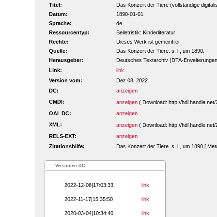
Titel:
Das Konzert der Tiere (vollständige digital
Datum:
1890-01-01
Sprache:
de
Ressourcentyp:
Belletristik: Kinderliteratur
Rechte:
Dieses Werk ist gemeinfrei.
Quelle:
Das Konzert der Tiere. s. l., um 1890.
Herausgeber:
Deutsches Textarchiv (DTA-Erweiterungen
Link:
link
Version vom:
Dez 08, 2022
DC:
anzeigen
CMDI:
anzeigen
( Download: http://hdl.handle.n
OAI_DC:
anzeigen
XML:
anzeigen
( Download: http://hdl.handle.n
RELS-EXT:
anzeigen
Zitationshilfe:
Das Konzert der Tiere. s. l., um 1890.[ Me
Versionen DC:
2022-12-08|17:03:33
link
2022-11-17|15:35:50
link
2020-03-04|10:34:40
link