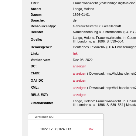
Titel:
Frauenwahlrecht (vollständige digitalisiert
Autor:
Lange, Helene
Datum:
1896-01-01
Sprache:
de
Ressourcentyp:
Gebrauchsliteratur: Gesellschaft
Rechte:
Namensnennung 4.0 International (CC BY 
Lange, Helene: Frauenwahlrecht. In: Cosmop
Quelle:
III. London u. a., 1896, S. 539–554.
Herausgeber:
Deutsches Textarchiv (DTA-Erweiterungen
Link:
link
Version vom:
Dez 08, 2022
DC:
anzeigen
CMDI:
anzeigen
( Download: http://hdl.handle.n
OAI_DC:
anzeigen
XML:
anzeigen
( Download: http://hdl.handle.n
RELS-EXT:
anzeigen
Lange, Helene: Frauenwahlrecht. In: Cosmop
Zitationshilfe:
III. London u. a., 1896, S. 539–554.[ Metad
Versionen DC:
2022-12-08|16:49:13
link