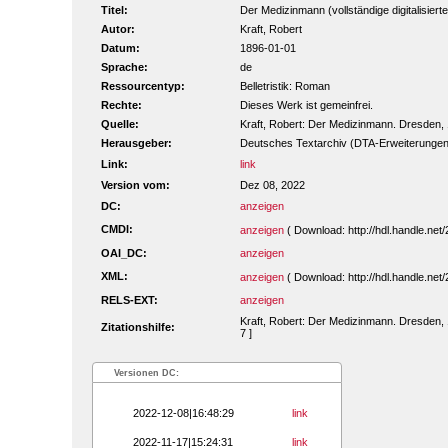
Titel:
Der Medizinmann (vollständige digitalisier
Autor:
Kraft, Robert
Datum:
1896-01-01
Sprache:
de
Ressourcentyp:
Belletristik: Roman
Rechte:
Dieses Werk ist gemeinfrei.
Quelle:
Kraft, Robert: Der Medizinmann. Dresden,
Herausgeber:
Deutsches Textarchiv (DTA-Erweiterungen
Link:
link
Version vom:
Dez 08, 2022
DC:
anzeigen
CMDI:
anzeigen
( Download: http://hdl.handle.ne
OAI_DC:
anzeigen
XML:
anzeigen
( Download: http://hdl.handle.ne
RELS-EXT:
anzeigen
Kraft, Robert: Der Medizinmann. Dresden, 
Zitationshilfe:
7 ]
Versionen DC:
2022-12-08|16:48:29
link
2022-11-17|15:24:31
link