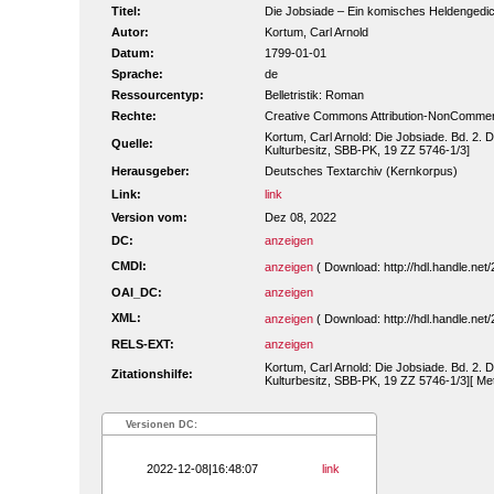
Titel:
Die Jobsiade – Ein komisches Heldengedicht 
Autor:
Kortum, Carl Arnold
Datum:
1799-01-01
Sprache:
de
Ressourcentyp:
Belletristik: Roman
Rechte:
Creative Commons Attribution-NonCommerc
Kortum, Carl Arnold: Die Jobsiade. Bd. 2. 
Quelle:
Kulturbesitz, SBB-PK, 19 ZZ 5746-1/3]
Herausgeber:
Deutsches Textarchiv (Kernkorpus)
Link:
link
Version vom:
Dez 08, 2022
DC:
anzeigen
CMDI:
anzeigen
( Download: http://hdl.handle.n
OAI_DC:
anzeigen
XML:
anzeigen
( Download: http://hdl.handle.n
RELS-EXT:
anzeigen
Kortum, Carl Arnold: Die Jobsiade. Bd. 2. 
Zitationshilfe:
Kulturbesitz, SBB-PK, 19 ZZ 5746-1/3][ Me
Versionen DC:
2022-12-08|16:48:07
link