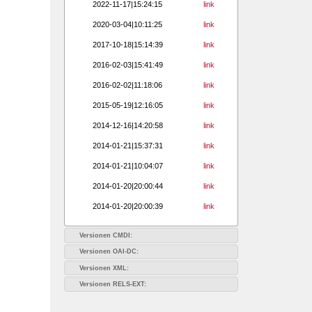
2022-11-17|15:24:15
link
2020-03-04|10:11:25
link
2017-10-18|15:14:39
link
2016-02-03|15:41:49
link
2016-02-02|11:18:06
link
2015-05-19|12:16:05
link
2014-12-16|14:20:58
link
2014-01-21|15:37:31
link
2014-01-21|10:04:07
link
2014-01-20|20:00:44
link
2014-01-20|20:00:39
link
Versionen CMDI:
Versionen OAI-DC:
Versionen XML:
Versionen RELS-EXT: