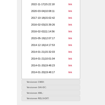
2022-11-17|15:22:18
link
2020-03-04|10:08:11
link
2017-10-18|15:02:42
link
2016-02-03|15:39:26
link
2016-02-02|11:14:56
link
2015-05-19|12:07:17
link
2014-12-16|14:17:53
link
2014-01-21|15:32:03
link
2014-01-21|10:01:04
link
2014-01-20|19:48:23
link
2014-01-20|19:48:17
link
Versionen CMDI:
Versionen OAI-DC:
Versionen XML:
Versionen RELS-EXT: