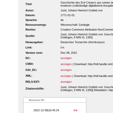
Geschichte des Erd-Cörpers aus seinen äus
Titel:
erwiesen (vollständige digitalisierte Ausgab
Autor:
Justi, Johann Heinrich Gottlob von
Datum:
1771-01-01
Sprache:
de
Ressourcentyp:
Wissenschaft: Geologie
Rechte:
Creative Commons Attribution-NonCommerc
Justi, Johann Heinrich Gottlob von: Gesch
Quelle:
Göttingen, 8 MIN III, 1305]
Herausgeber:
Deutsches Textarchiv (Kernkorpus)
Link:
link
Version vom:
Dez 08, 2022
DC:
anzeigen
CMDI:
anzeigen
( Download: http://hdl.handle.n
OAI_DC:
anzeigen
XML:
anzeigen
( Download: http://hdl.handle.n
RELS-EXT:
anzeigen
Justi, Johann Heinrich Gottlob von: Gesch
Zitationshilfe:
Göttingen, 8 MIN III, 1305][ Metadaten: ht
Versionen DC:
2022-12-08|16:45:24
link