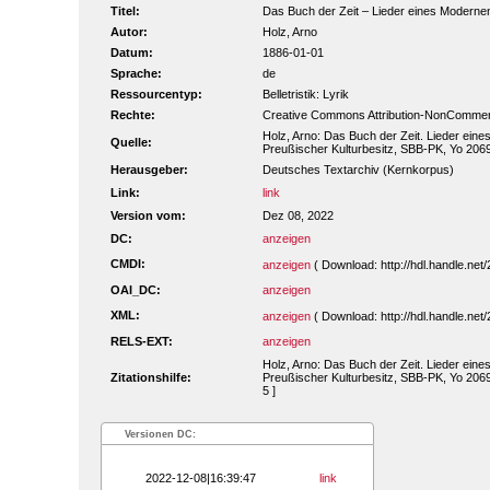
Titel:
Das Buch der Zeit – Lieder eines Modernen 
Autor:
Holz, Arno
Datum:
1886-01-01
Sprache:
de
Ressourcentyp:
Belletristik: Lyrik
Rechte:
Creative Commons Attribution-NonCommerc
Holz, Arno: Das Buch der Zeit. Lieder eines
Quelle:
Preußischer Kulturbesitz, SBB-PK, Yo 206
Herausgeber:
Deutsches Textarchiv (Kernkorpus)
Link:
link
Version vom:
Dez 08, 2022
DC:
anzeigen
CMDI:
anzeigen
( Download: http://hdl.handle.n
OAI_DC:
anzeigen
XML:
anzeigen
( Download: http://hdl.handle.n
RELS-EXT:
anzeigen
Holz, Arno: Das Buch der Zeit. Lieder eines
Zitationshilfe:
Preußischer Kulturbesitz, SBB-PK, Yo 2069
5 ]
Versionen DC:
2022-12-08|16:39:47
link