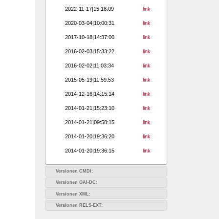
2022-11-17|15:18:09
link
2020-03-04|10:00:31
link
2017-10-18|14:37:00
link
2016-02-03|15:33:22
link
2016-02-02|11:03:34
link
2015-05-19|11:59:53
link
2014-12-16|14:15:14
link
2014-01-21|15:23:10
link
2014-01-21|09:58:15
link
2014-01-20|19:36:20
link
2014-01-20|19:36:15
link
Versionen CMDI:
Versionen OAI-DC:
Versionen XML:
Versionen RELS-EXT: