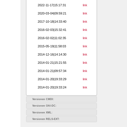
2022-11-17|15:17:31
link
2020-03-04|09:59:21
link
2017-10-18|14:33:40
link
2016-02-03|15:32:41
link
2016-02-02|11:02:35
link
2015-05-19|11:58:03
link
2014-12-16|14:14:30
link
2014-01-21|15:21:55
link
2014-01-21|09:57:34
link
2014-01-20|19:33:29
link
2014-01-20|19:33:24
link
Versionen CMDI:
Versionen OAI-DC:
Versionen XML:
Versionen RELS-EXT: