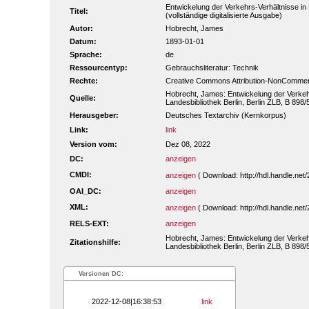
Entwickelung der Verkehrs-Verhältnisse in 
Titel:
(vollständige digitalisierte Ausgabe)
Autor:
Hobrecht, James
Datum:
1893-01-01
Sprache:
de
Ressourcentyp:
Gebrauchsliteratur: Technik
Rechte:
Creative Commons Attribution-NonCommerc
Hobrecht, James: Entwickelung der Verkehrs
Quelle:
Landesbibliothek Berlin, Berlin ZLB, B 898/
Herausgeber:
Deutsches Textarchiv (Kernkorpus)
Link:
link
Version vom:
Dez 08, 2022
DC:
anzeigen
CMDI:
anzeigen
( Download: http://hdl.handle.n
OAI_DC:
anzeigen
XML:
anzeigen
( Download: http://hdl.handle.n
RELS-EXT:
anzeigen
Hobrecht, James: Entwickelung der Verkehrs
Zitationshilfe:
Landesbibliothek Berlin, Berlin ZLB, B 898
Versionen DC:
2022-12-08|16:38:53
link