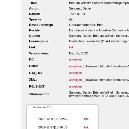
Titel:
Brief an Wilhelm Scherer (vollständige digit
Autor:
Sanders, Daniel
Datum:
1877-01-01
Sprache:
de
Ressourcentyp:
Gebrauchsliteratur: Brief
Rechte:
Distributed under the Creative Commons Att
Quelle:
Sanders, Daniel: Brief an Wilhelm Scherer. A
Herausgeber:
Deutsches Textarchiv (DTA-Erweiterungen
Link:
link
Version vom:
Dez 08, 2022
DC:
anzeigen
CMDI:
anzeigen
( Download: http://hdl.handle.ne
OAI_DC:
anzeigen
XML:
anzeigen
( Download: http://hdl.handle.ne
RELS-EXT:
anzeigen
Sanders, Daniel: Brief an Wilhelm Scherer. 
Zitationshilfe:
http://hdl.handle.net/21.11120/0000-000C-6
Versionen DC:
2022-12-08|17:29:52
link
2022-11-17|15:56:31
link