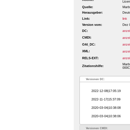
Licen
Quelle:
Marbu
Herausgeber:
Deut
Link:
link
Version vom:
Dez 
DC:
anze
CMDI:
anze
OAI_DC:
anze
XML:
anze
RELS-EXT:
anze
Marbu
Zitationshilfe:
000C
Versionen DC:
2022-12-08|17:05:19
2022-11-17|15:37:09
2020-03-04|10:38:08
2020-03-04|10:38:06
Versionen CMDI: