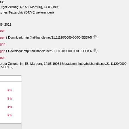
se.
rger Zeitung. Nr. 58, Marburg, 14.05.1903.
sches Textarchiv (DTA-Erweiterungen)
08, 2022
igen
igen
( Download: http://hdl.handle.net/21.11120/0000-000C-5EE9-5
)
igen
igen
( Download: http://hdl.handle.net/21.11120/0000-000C-5EE8-6
)
igen
rger Zeitung. Nr. 58, Marburg, 14.05.1903.[ Metadaten: http://hdl.handle.net/21.11120/0000-
-5EE9-5 ]
link
link
link
link