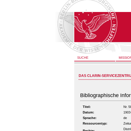
SUCHE
MISSIO
DAS CLARIN-SERVICEZENTR
Bibliographische Info
Titel:
Nr. 5
Datum:
1903
Sprache:
de
Ressourcentyp:
Zeitu
Distr
Rechte: