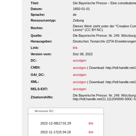
Titel:
Die Bayerische Presse – Eine constitutionel
Datum:
1850-01-01
Sprache:
de
Ressourcentyp:
Zeitung
Dieses Werk steht unter der "Creative C
Rechte:
Lizenz" (CC BY-NC).
Quelle:
Die Bayerische Presse. Nr. 249. Würzburg
Herausgeber:
Deutsches Textarchiv (DTA-Erweiterungen
Link:
link
Version vom:
Dez 08, 2022
DC:
anzeigen
CMDI:
anzeigen
( Download: http://hdl.handle.n
OAI_DC:
anzeigen
XML:
anzeigen
( Download: http://hdl.handle.n
RELS-EXT:
anzeigen
Die Bayerische Presse. Nr. 249. Würzburg
Zitationshilfe:
http://hdl.handle.net/21.11120/0000-000C-
Versionen DC:
2022-12-08|17:01:29
link
2022-11-17|15:34:18
link