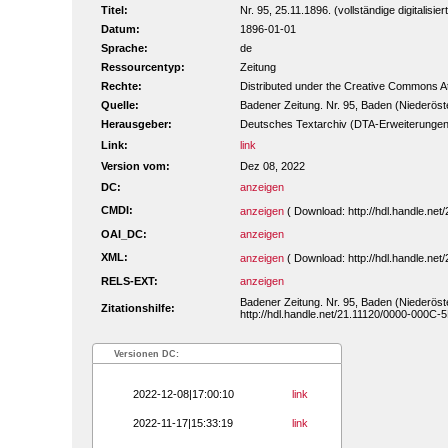
Titel:
Nr. 95, 25.11.1896. (vollständige digitalisie
Datum:
1896-01-01
Sprache:
de
Ressourcentyp:
Zeitung
Rechte:
Distributed under the Creative Commons A
Quelle:
Badener Zeitung. Nr. 95, Baden (Niederöste
Herausgeber:
Deutsches Textarchiv (DTA-Erweiterungen
Link:
link
Version vom:
Dez 08, 2022
DC:
anzeigen
CMDI:
anzeigen
( Download: http://hdl.handle.n
OAI_DC:
anzeigen
XML:
anzeigen
( Download: http://hdl.handle.n
RELS-EXT:
anzeigen
Badener Zeitung. Nr. 95, Baden (Niederöste
Zitationshilfe:
http://hdl.handle.net/21.11120/0000-000C-
Versionen DC:
2022-12-08|17:00:10
link
2022-11-17|15:33:19
link